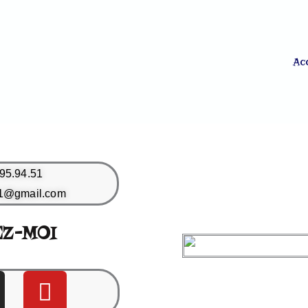
Acc
95.94.51
91@gmail.com
Z-MOI
Y
o